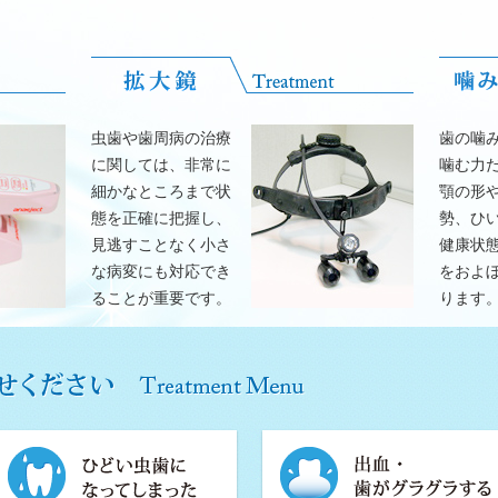
虫歯や歯周病の治療
歯の噛
に関しては、非常に
噛む力
細かなところまで状
顎の形
態を正確に把握し、
勢、ひ
見逃すことなく小さ
健康状
な病変にも対応でき
をおよ
ることが重要です。
ります