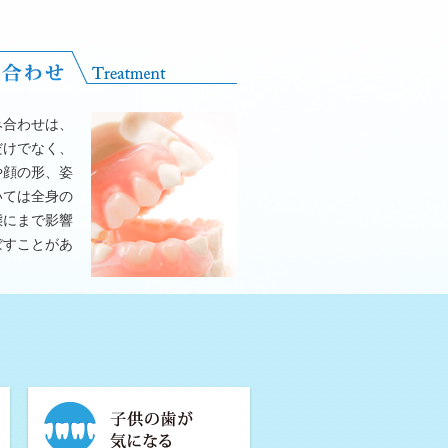
み合わせは、
だけでなく、
や顔の形、姿
いては全身の
態にまで影響
ぼすことがあ
。